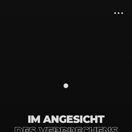
IM ANGESICHT
RIF
DES VERBRECHENS
LOR